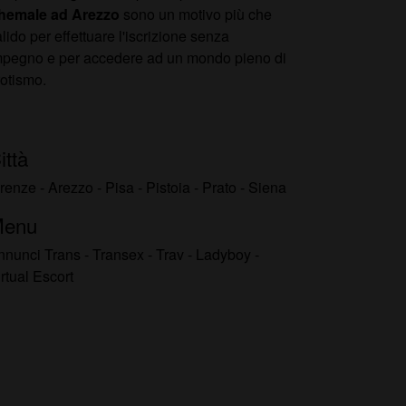
hemale ad Arezzo
sono un motivo più che
lido per effettuare l'iscrizione senza
mpegno e per accedere ad un mondo pieno di
rotismo.
ittà
irenze
-
Arezzo
-
Pisa
-
Pistoia
-
Prato
-
Siena
enu
nnunci Trans
-
Transex
-
Trav
-
Ladyboy
-
rtual Escort