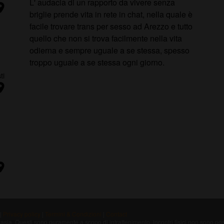
L' audacia di un rapporto da vivere senza
ion_on
briglie prende vita in rete in chat, nella quale è
i
facile trovare trans per sesso ad Arezzo e tutto
quello che non si trova facilmente nella vita
odierna e sempre uguale a se stessa, spesso
troppo uguale a se stessa ogni giorno.
ti
ion_on
in
ion_on
|
Privacy policy
|
Termini & Condizioni
|
Contact
 fantasia. Questi sono puramente a scopo di intrattenimento, incontri fisici non sono 