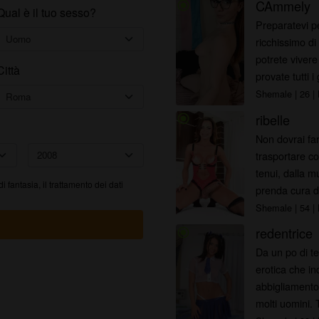
web o nei profili di fantasia potrebbero non essere membri
CAmmely
radio_button_checked
Qual è il tuo sesso?
effettivi di transfirenze.com e che alcuni dati vengono forniti
Preparatevi 
solo a scopo illustrativo.
ricchissimo di
Riconosco che transfirenze.com non effettua indagini sui
potrete vivere
Città
precedenti dei suoi membri e che il sito Web non tenta
provate tutti i
altrimenti di verificare l'esattezza delle dichiarazioni rese dai
stup...
Shemale
| 26
| 
suoi membri.
ribelle
radio_button_checked
Non dovrai fare
trasportare co
tenui, dalla m
 di fantasia, il trattamento dei dati
prenda cura di 
Shemale
| 54
| 
redentrice
radio_button_checked
Da un po di te
erotica che i
abbigliamento 
molti uomini.