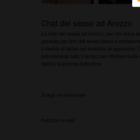
D
Chat del sesso ad Arezzo
Le chat del sesso ad Arezzo, per chi cerca d
pensate per fare del sesso libero e consenzi
il rischio di fallire nel tentativo di approcci
prendendosi tutto il tempo per riflettere sul
rischio la propria autostima.
Scegli un nickname
Indirizzo e-mail