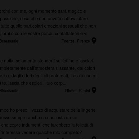
perché con me, ogni momento sarà magico e
 passione, cosa che non dovete sottovalutare:
 tutte quelle particolari emozioni sessuali che non
 giorni o con le vostre porca, contattatemi e vi
location_on
Bisessuale
Firenze
, Firenze
 nulla, solamente stenderti sul lettino e lasciarti
mpletamente dall’atmosfera rilassante, dai colori
usica, dagli odori degli oli profumati. Lascia che mi
te, lascia che esplori il tuo corp...
location_on
Bisessuale
Rimini
, Rimini
mpo ho preso il vezzo di acquistare della lingerie
ndosso sempre anche se nascosta da un
che copre indumenti che farebbero la felicità di
 T'interessa vedere qualche mio completo?