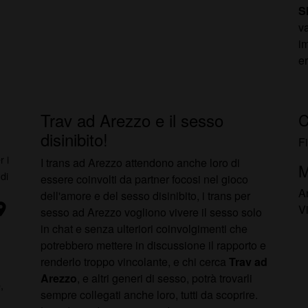
S
va
i
e
Trav ad Arezzo e il sesso
C
disinibito!
F
 i
I trans ad Arezzo attendono anche loro di
M
 di
essere coinvolti da partner focosi nel gioco
A
dell'amore e del sesso disinibito, i trans per
ion_on
Vi
sesso ad Arezzo vogliono vivere il sesso solo
in chat e senza ulteriori coinvolgimenti che
potrebbero mettere in discussione il rapporto e
renderlo troppo vincolante, e chi cerca
Trav ad
Arezzo
, e altri generi di sesso, potrà trovarli
,
sempre collegati anche loro, tutti da scoprire.