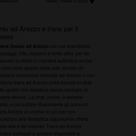
location_on
Bisessuale
Pesaro
, Pesaro e Urbino
rav ad Arezzo e trans per il
esso
rans Sesso ad Arezzo
con cui scambiarsi
ssaggi, foto, reazioni e tanto altro, per far
rescere la libido in maniera autentica anche
 solo nello spazio della rete. Anche chi
esidera conoscere shemale ad Arezzo e non
ltanto trans ad Arezzo potrà trovare in chat
tto quello che desidera senza rischiare di
sere deluso. La chat, inoltre, è sempre
atis, e consultare liberamente gli annunci
rans Arezzo un motivo in più per non
nunciare alla fantastica opportunità offerta
lla rete e da internet. Trans ad Arezzo
empre collegati e sempre disponibili e