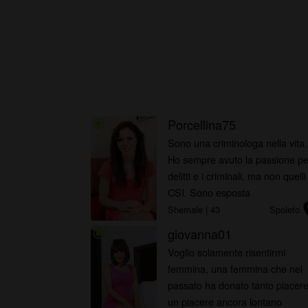
Porcellina75
radio_button_checked
Sono una criminologa nella vita.
Ho sempre avuto la passione per
delitti e i criminali, ma non quelli
CSI. Sono esposta
locat
pubblicamente, quindi cerco
Shemale
| 43
Spoleto
qualcuno che ,come me, voglia
giovanna01
radio_button_checked
abbandonarsi al mio letto
Voglio solamente risentirmi
criminale.
femmina, una femmina che nel
passato ha donato tanto piacere
un piacere ancora lontano