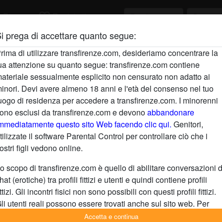
h
favorite_border
Ricerca
Registrati
i prega di accettare quanto segue:
rima di utilizzare transfirenze.com, desideriamo concentrare la
ua attenzione su quanto segue: transfirenze.com contiene
ateriale sessualmente esplicito non censurato non adatto ai
inori. Devi avere almeno 18 anni e l'età del consenso nel tuo
uogo di residenza per accedere a transfirenze.com. I minorenni
ono esclusi da transfirenze.com e devono
abbandonare
mmediatamente questo sito Web facendo clic qui.
Genitori,
tilizzate il software Parental Control per controllare ciò che i
ostri figli vedono online.
radio_button_checked
o scopo di transfirenze.com è quello di abilitare conversazioni d
hat (erotiche) tra profili fittizi e utenti e quindi contiene profili
ittizi. Gli incontri fisici non sono possibili con questi profili fittizi.
li utenti reali possono essere trovati anche sul sito web. Per
ifferenziare questi utenti, visita le
FAQ
.
Accetta e continua