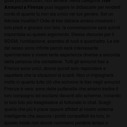
gusti più particolari, non temere. Nella categoria
Trav
Annunci a Firenze
puoi leggere le didascalie per renderti
conto di quanto tu non sia unico nel tuo genere. Sei un
feticista incallito? Orde di trav italiane amano mostrare i
loro piedi e giocare con loro, la conversazione sarà quindi
improntata su questo argomento. Stesso discorso per il
BDSM, l'umiliazione, scambio di ruoli e quant'altro. Le vie
del sesso sono infinite perciò sarà interessante
sperimentare e vivere tante esperienze diverse a seconda
della persona che contatterai. Tutti gli annunci trav a
Firenze sono unici, dovrai quindi solo rispondere e
aspettare che la situazioni si scaldi. Non ci impiegherà
molto in quanto tutto ciò che scrivono le trav negli annunci
Firenze è vero: sono delle puttanelle che amano tradire il
loro compagno ed eccitarsi davanti allo schermo, inviando
le loro foto più trasgressive al fortunato in chat. Scegli
quella che più ti piace oppure affidati al nostro sistema
intelligente che associa i profili compatibili tra loro. In
questo modo non dovrai nemmeno perdere tempo o