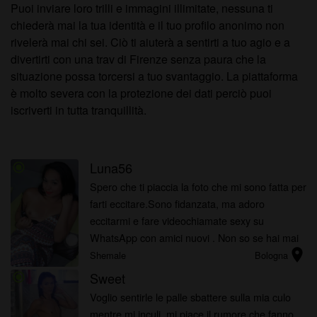
Puoi inviare loro trilli e immagini illimitate, nessuna ti
chiederà mai la tua identità e il tuo profilo anonimo non
rivelerà mai chi sei. Ciò ti aiuterà a sentirti a tuo agio e a
divertirti con una trav di Firenze senza paura che la
situazione possa torcersi a tuo svantaggio. La piattaforma
è molto severa con la protezione dei dati perciò puoi
iscriverti in tutta tranquillità.
Luna56
radio_button_checked
Spero che ti piaccia la foto che mi sono fatta per
farti eccitare.Sono fidanzata, ma adoro
eccitarmi e fare videochiamate sexy su
WhatsApp con amici nuovi . Non so se hai mai
location_on
avuto questa esperienza, qui.
Shemale
Bologna
Sweet
radio_button_checked
Voglio sentirle le palle sbattere sulla mia culo
mentre mi inculi, mi piace il rumore che fanno.