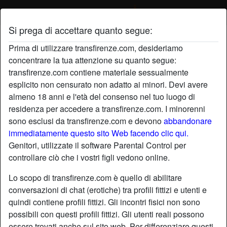
Si prega di accettare quanto segue:
La tua trav a Firenze aspetta solo te
Prima di utilizzare transfirenze.com, desideriamo
petra32
concentrare la tua attenzione su quanto segue:
Voglio sentirmi viva e soprattutto ho il grande
transfirenze.com contiene materiale sessualmente
desiderio di vivere quel tipo di rapporto che
esplicito non censurato non adatto ai minori. Devi avere
riesce a farmi sentire veramente unica in quel
almeno 18 anni e l'età del consenso nel tuo luogo di
momento, quindi scrivimi e fammi sentire come
residenza per accedere a transfirenze.com. I minorenni
location_on
sei fatto, ti desidero.
sono esclusi da transfirenze.com e devono
Shemale
abbandonare
Prato
immediatamente questo sito Web facendo clic qui.
Adriana56
Genitori, utilizzate il software Parental Control per
Giocare con il cibo non va bene, questo lo so
controllare ciò che i vostri figli vedono online.
ma le verdure mi eccitano in modo particolare e
quindi stavo facendo questo giochetto da sola.
Lo scopo di transfirenze.com è quello di abilitare
Ora perchè non me le fai mettere da parti e non
conversazioni di chat (erotiche) tra profili fittizi e utenti e
location_on
mi dai aiuto in qualche modo?
Shemale
Siena
quindi contiene profili fittizi. Gli incontri fisici non sono
possibili con questi profili fittizi. Gli utenti reali possono
sexylaydi72
essere trovati anche sul sito web. Per differenziare questi