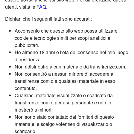
Per me non ci sono buoni o cattivi, ma solo
utenti, visita le
FAQ
.
situazione diversa, sono molto comprensiva
come persona quindi xerco anche io un uomo
Dichiari che i seguenti fatti sono accurati:
comprensivo che mi sappia anche stare vicina
location_on
nei momenti difficili chiedo troppo?
Shemale
Firenze
Acconsento che questo sito web possa utilizzare
cookie e tecnologie simili per scopi analitici e
Ita35
pubblicitari.
Bella femmina che sa di esserlo, cerca
Ho almeno 18 anni e l'età del consenso nel mio luogo
fascinoso uomo in grado di farle fare bella figura
di residenza.
in occasione importanti naturalmente prima ci
Non ridistribuirò alcun materiale da transfirenze.com.
deve essere del feeling. Io mi trovo con tutti
Non consentirò a nessun minore di accedere a
location_on
essendo senza pretese ok?
Shemale
Valsamoggia
transfirenze.com o a qualsiasi materiale in esso
contenuto.
Qualsiasi materiale visualizzato o scaricato da
La tua trav a Firenze aspetta solo te
transfirenze.com è per uso personale e non lo
mostrerò a minori.
Se pensi che sia impossibile, sappi che anche tu hai la
Non sono stato contattato dai fornitori di questo
possibilità di incontrare splendide trav italiane. Curioso di
materiale, e scelgo volentieri di visualizzarlo o
scoprire come? Qualsiasi
Trav di Firenze
è presente sul
scaricarlo.
nostro sito, loro stesse si iscrivono per avere un punto