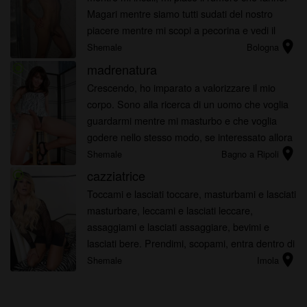
Magari mentre siamo tutti sudati del nostro
piacere mentre mi scopi a pecorina e vedi il
location_on
cazzo che mi apre!
Shemale
Bologna
madrenatura
radio_button_checked
Crescendo, ho imparato a valorizzare il mio
corpo. Sono alla ricerca di un uomo che voglia
guardarmi mentre mi masturbo e che voglia
godere nello stesso modo, se interessato allora
location_on
scrivimi, ti voglio.
Shemale
Bagno a Ripoli
cazziatrice
radio_button_checked
Toccami e lasciati toccare, masturbami e lasciati
masturbare, leccami e lasciati leccare,
assaggiami e lasciati assaggiare, bevimi e
lasciati bere. Prendimi, scopami, entra dentro di
location_on
me e possiedimi, voglio diventare tutta tua.
Shemale
Imola