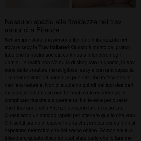
Nessuno spazio alla timidezza nei trav
annunci a Firenze
Sei sempre stata una persona timida o imbarazzata nel
trovare sexy le
Trav Italiane
? Questo è merito dei grandi
tabù che la nostra società continua a infondere negli
uomini. In realtà non c'è nulla di sbagliato in questo, le trav
sono delle creature meravigliose, sexy e con una capacità
di saper eccitare gli uomini, si può dire che lo facciano in
maniera naturale. Non ci stupiamo quindi dei tuoi desideri
ma comprendiamo se non hai mai avuto esperienza. È
complicato riuscire a superare un limite ed è per questo
che i trav annunci a Firenze possono fare al caso tuo.
Questi sono un metodo rapido per ottenere quello che vuoi.
Gli iscritti sanno di essere in una chat erotica per cui non si
aspettano nient'altro che del sesso online. Se non sei tu a
intavolare questo discorso puoi stare certo che lo faranno