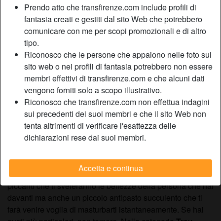
Prendo atto che transfirenze.com include profili di
solido in cui tornare quando si sentono sole e vogliose.
fantasia creati e gestiti dal sito Web che potrebbero
Basta uno schiocco di dita ed entrambe le categorie
comunicare con me per scopi promozionali e di altro
troveranno pane per i loro denti. Il nostro portale è un
tipo.
intermediario tra queste due fazioni, riuscendo a dare gli
Riconosco che le persone che appaiono nelle foto sul
strumenti utili per accelerare la conoscenza.
sito web o nei profili di fantasia potrebbero non essere
membri effettivi di transfirenze.com e che alcuni dati
vengono forniti solo a scopo illustrativo.
Gli annunci trav a Firenze
Riconosco che transfirenze.com non effettua indagini
sui precedenti dei suoi membri e che il sito Web non
La nostra piattaforma è un punto di riferimento per tutti gli
tenta altrimenti di verificare l'esattezza delle
uomini che vogliono conoscere rapidamente trav italiane
dichiarazioni rese dai suoi membri.
troie con cui fare sesso online. Per leggerli basterà
iscriverti gratuitamente al sito così da poterti attivare subito
e trovare la trans dei tuoi desideri. Tutti gli annunci trav di
Accetta e continua
Firenze hanno una galleria corredata, immagini davvero
piccanti che ti sveleranno le bellezze della persona che hai
davanti ma anche un piccolo antipasto succulento che ti
farà venire voglia di masturbarti istantaneamente. Se hai